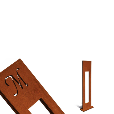
iungi alla Lista desideri
mpare
gi tutto