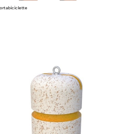
ortabiciclette
iungi alla Lista desideri
mpare
gi tutto