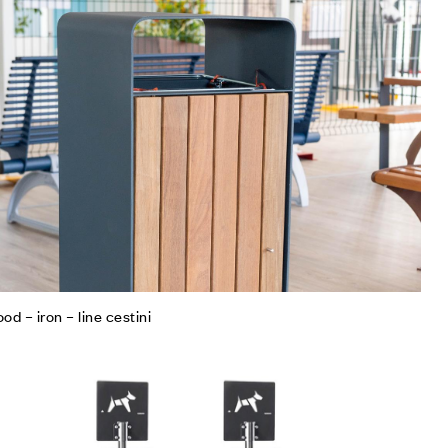
iungi alla Lista desideri
mpare
gi tutto
od – iron – line cestini
iungi alla Lista desideri