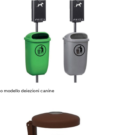
mpare
gi tutto
o modello deiezioni canine
iungi alla Lista desideri
mpare