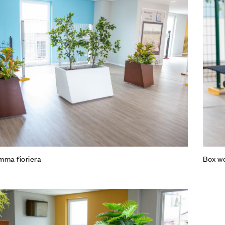
Agg
Co
Leg
mma fioriera
Box wo
Agg