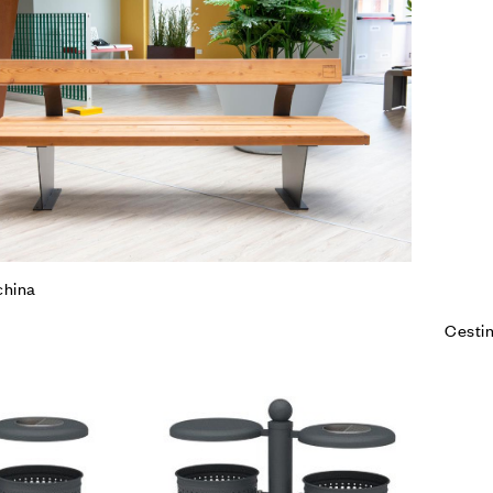
Co
Leg
hina
Cestin
Agg
Co