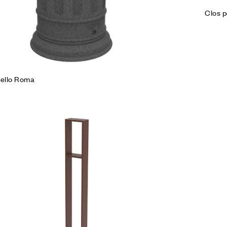
Clos p
ello Roma
Agg
Co
Leg