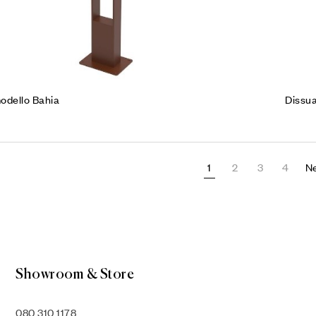
odello Bahia
Dissu
1
2
3
4
N
Showroom & Store
080 310 1178