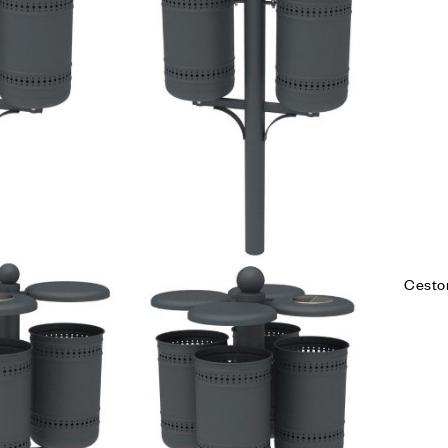
Leg
Ceston