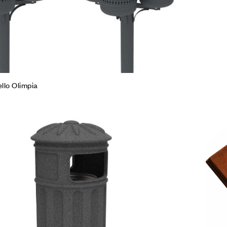
llo Olimpia
Agg
Co
Leg