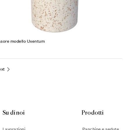
asore modello Uxentum
ext
Su di noi
Prodotti
Lavorazioni
Panchine e sedute