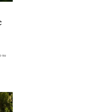
e
o su