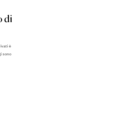
o di
ivati è
gi sono