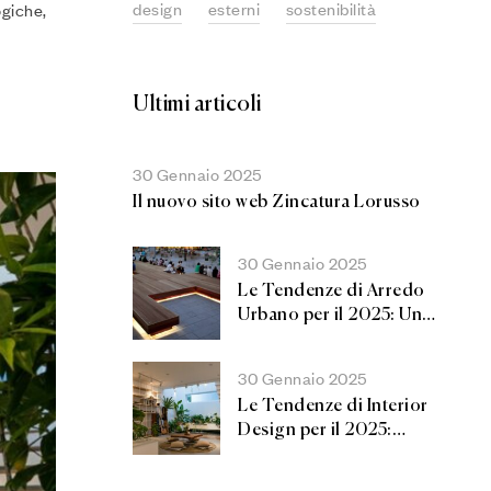
design
esterni
sostenibilità
ogiche,
Ultimi articoli
30 Gennaio 2025
Il nuovo sito web Zincatura Lorusso
30 Gennaio 2025
Le Tendenze di Arredo
Urbano per il 2025: Un
Futuro Sostenibile e
Inclusivo
30 Gennaio 2025
Le Tendenze di Interior
Design per il 2025:
Innovazione e Comfort