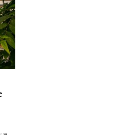
e
o su