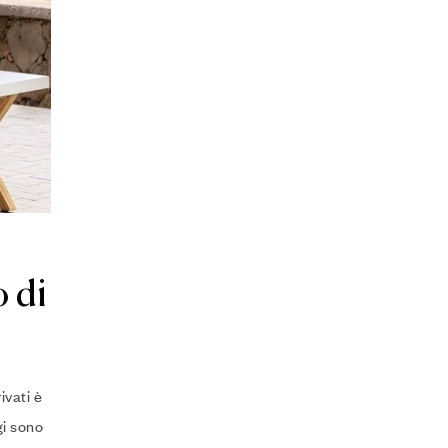
o di
ivati è
gi sono