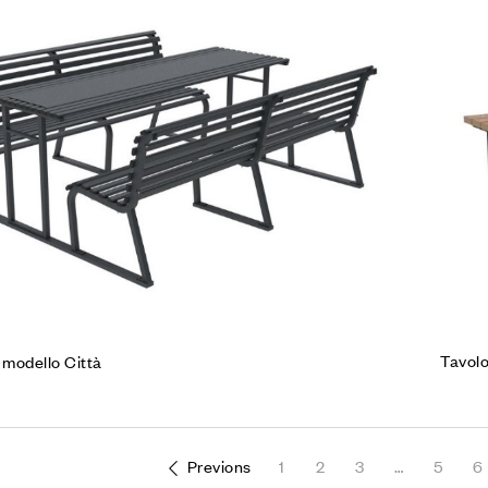
Co
Leg
Tavolo
 modello Città
Previons
1
2
3
…
5
6