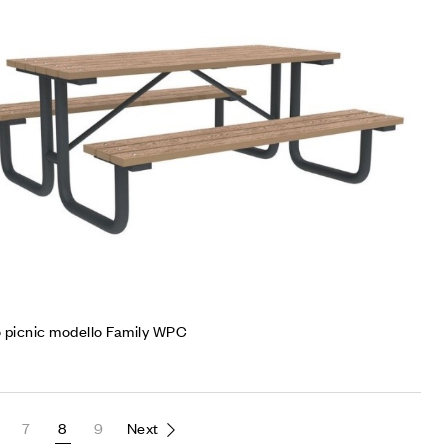
mpare
gi tutto
 picnic modello Family WPC
7
8
9
Next