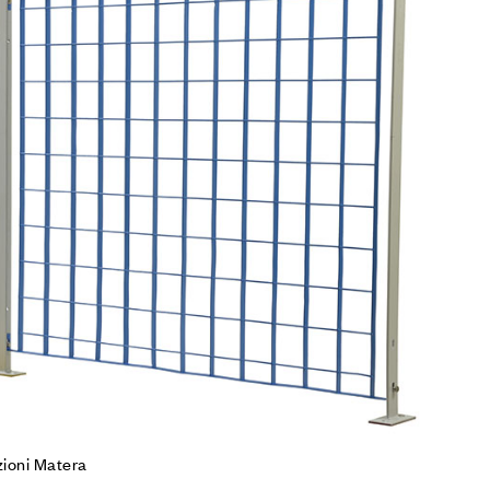
mpare
gi tutto
ioni Matera