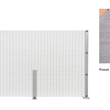
Agg
Co
Leg
Reset 