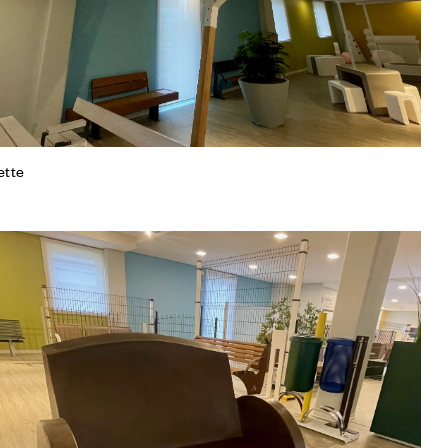
ette
iungi alla Lista desideri
mpare
gi tutto