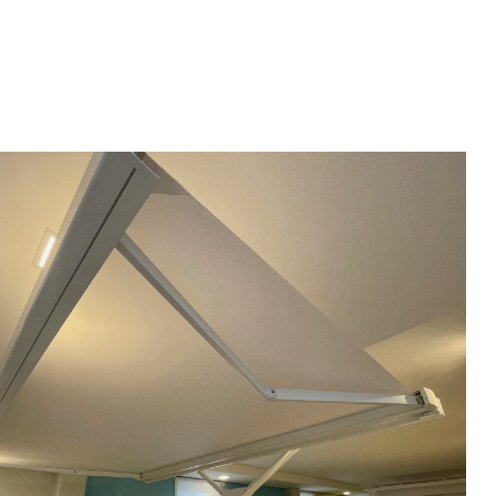
iungi alla Lista desideri
mpare
gi tutto