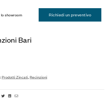
Richiedi un preventivo
a lo showroom
zioni Bari
:
Prodotti Zincati
,
Recinzioni
Facebook
Twitter
Linkedin
Email