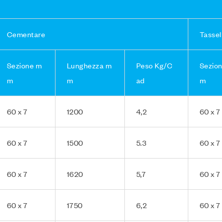
Cementare
Tassel
Sezione m
Lunghezza m
Peso Kg/C
Sezio
m
m
ad
m
60 x 7
1200
4,2
60 x 7
60 x 7
1500
5.3
60 x 7
60 x 7
1620
5,7
60 x 7
60 x 7
1750
6,2
60 x 7