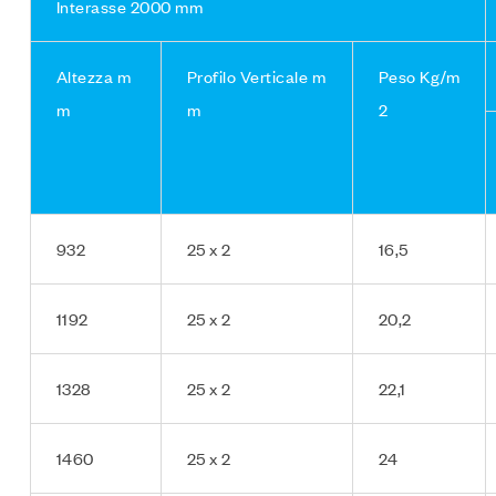
Interasse 2000 mm
Altezza m
Profilo Verticale m
Peso Kg/m
m
m
2
932
25 x 2
16,5
1192
25 x 2
20,2
1328
25 x 2
22,1
1460
25 x 2
24