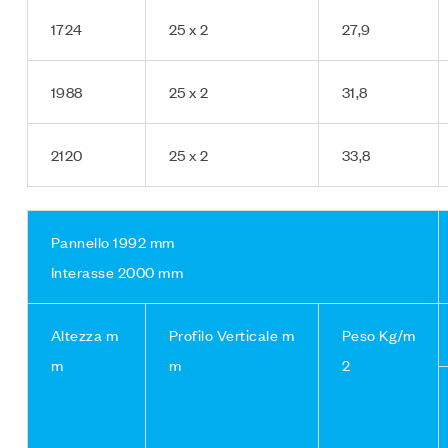
1724
25 x 2
27,9
1988
25 x 2
31,8
2120
25 x 2
33,8
Pannello 1992 mm
Interasse 2000 mm
Altezza m
Profilo Verticale m
Peso Kg/m
m
m
2