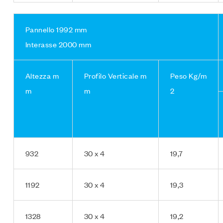
Pannello 1992 mm
Interasse 2000 mm
Altezza m
Profilo Verticale m
Peso Kg/m
m
m
2
932
30 x 4
19,7
1192
30 x 4
19,3
1328
30 x 4
19,2