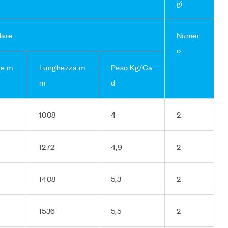
gi
lare
Numer
o
ne m
Lunghezza m
Peso Kg/Ca
m
d
1008
4
2
1272
4,9
2
1408
5,3
2
1536
5,5
2