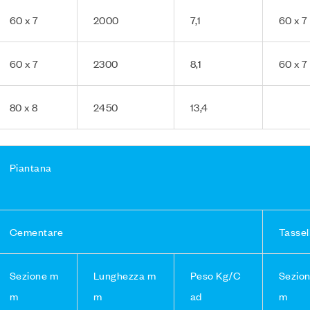
60 x 7
2000
7,1
60 x 7
60 x 7
2300
8,1
60 x 7
80 x 8
2450
13,4
Piantana
Cementare
Tassel
Sezione m
Lunghezza m
Peso Kg/C
Sezio
m
m
ad
m