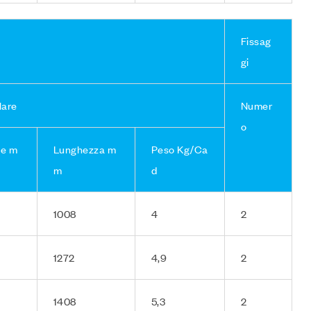
Fissag
gi
lare
Numer
o
ne m
Lunghezza m
Peso Kg/Ca
m
d
1008
4
2
1272
4,9
2
1408
5,3
2