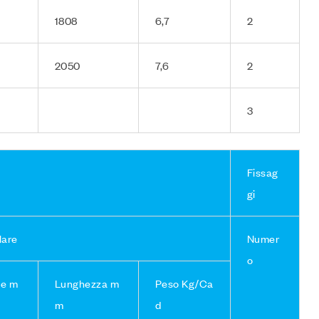
1808
6,7
2
2050
7,6
2
3
Fissag
gi
lare
Numer
o
ne m
Lunghezza m
Peso Kg/Ca
m
d