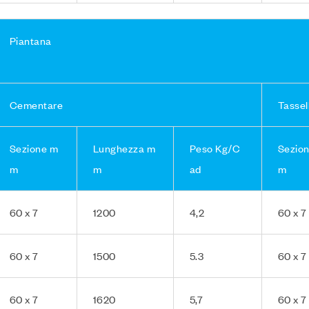
Piantana
Cementare
Tassel
Sezione m
Lunghezza m
Peso Kg/C
Sezio
m
m
ad
m
60 x 7
1200
4,2
60 x 7
60 x 7
1500
5.3
60 x 7
60 x 7
1620
5,7
60 x 7