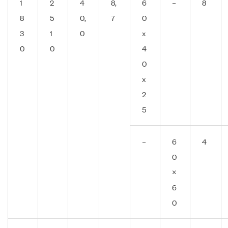
1
2
4
8,
6
–
8
8
5
0,
7
0
3
1
0
x
0
0
4
0
x
2
5
–
6
4
0
×
6
0