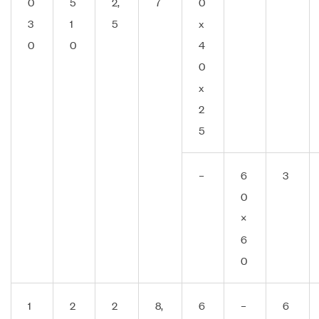
0
5
2,
7
0
3
1
5
x
0
0
4
0
x
2
5
–
6
3
0
×
6
0
1
2
2
8,
6
–
6