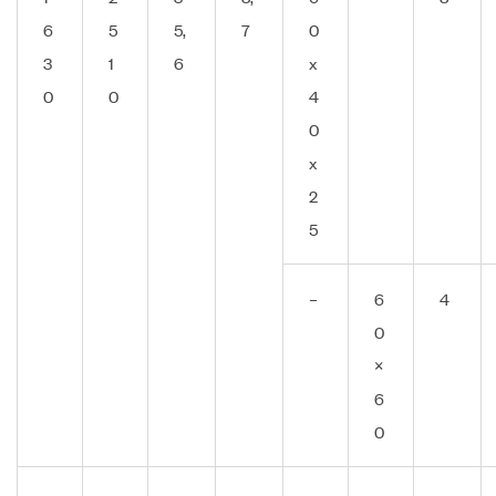
6
5
5,
7
0
3
1
6
x
0
0
4
0
x
2
5
–
6
4
0
×
6
0