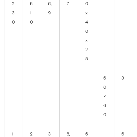
2
5
6,
7
0
3
1
9
x
0
0
4
0
x
2
5
–
6
3
0
×
6
0
1
2
3
8,
6
–
6