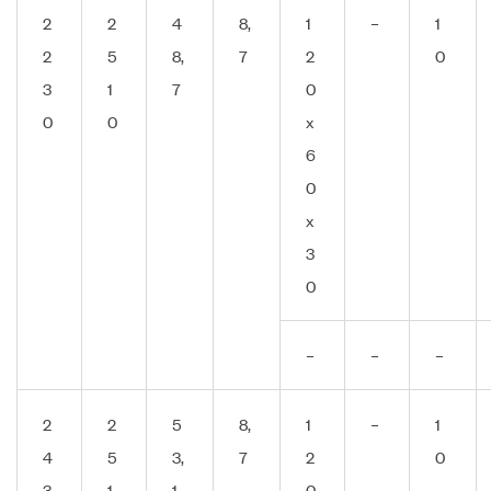
2
2
4
8,
1
–
1
2
5
8,
7
2
0
3
1
7
0
0
0
x
6
0
x
3
0
–
–
–
2
2
5
8,
1
–
1
4
5
3,
7
2
0
3
1
1
0