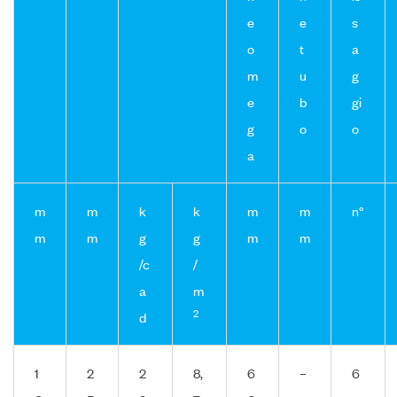
e
e
s
o
t
a
m
u
g
e
b
gi
g
o
o
a
m
m
k
k
m
m
n°
m
m
g
g
m
m
/c
/
a
m
2
d
1
2
2
8,
6
–
6