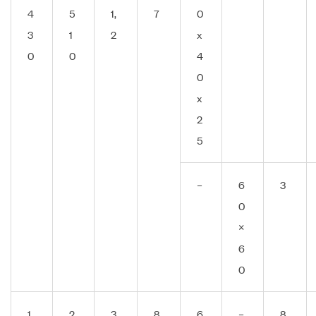
4
5
1,
7
0
3
1
2
x
0
0
4
0
x
2
5
–
6
3
0
×
6
0
1
2
3
8,
6
–
8