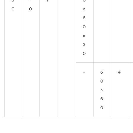
0
0
x
6
0
x
3
0
–
6
4
0
×
6
0