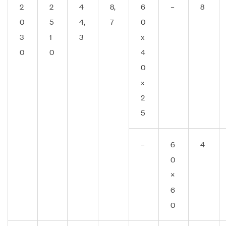
2
2
4
8,
6
–
8
0
5
4,
7
0
3
1
3
x
0
0
4
0
x
2
5
–
6
4
0
×
6
0