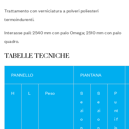
Trattamento con verniciatura a polveri poliesteri
termoindurenti.
Interasse pali: 2540 mm con palo Omega; 2510 mm con palo
quadro.
TABELLE TECNICHE
PANNELLO
PIANTANA
H
L
Peso
S
S
P
e
e
u
zi
zi
nt
o
o
i f
n
n
is