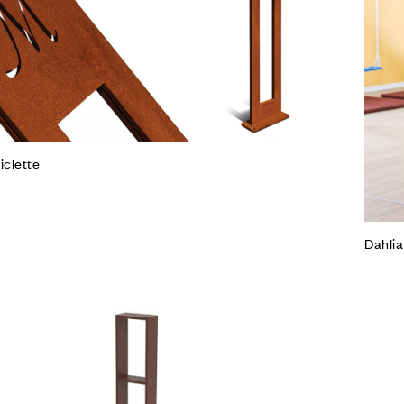
Co
Leg
iclette
Dahlia
Agg
Co