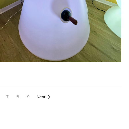
7
8
9
Next