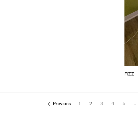
FIZZ
Previons
1
2
3
4
5
…