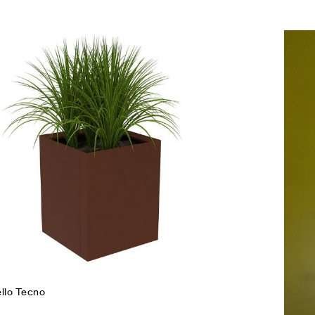
Agg
Co
Leg
ello Tecno