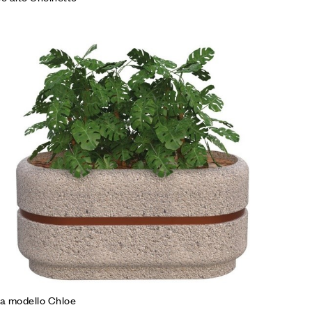
iungi alla Lista desideri
mpare
gi tutto
ra modello Chloe