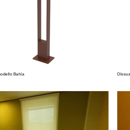
Leg
odello Bahia
Dissu
Agg
Co
Leg