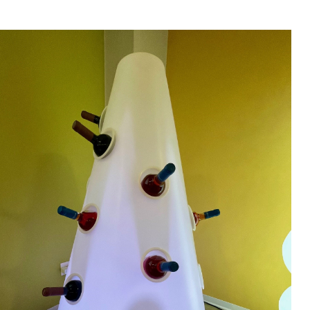
iungi alla Lista desideri
mpare
gi tutto