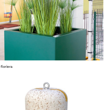
mpare
gi tutto
 fioriera
iungi alla Lista desideri
mpare