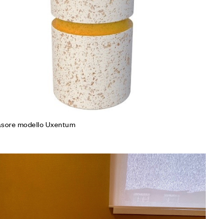
gi tutto
asore modello Uxentum
iungi alla Lista desideri
mpare
gi tutto