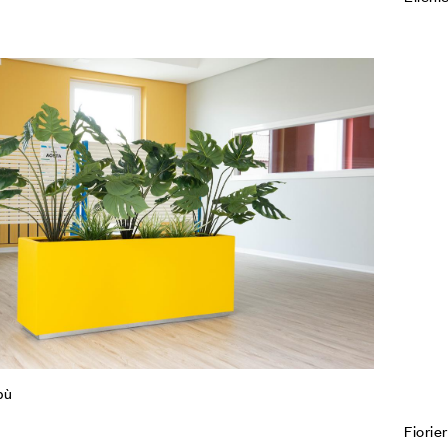
Agg
Co
Leg
bù
Fiorie