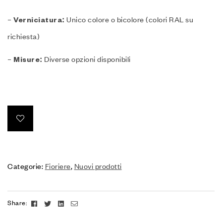
–
Unico colore o bicolore (colori RAL su
Verniciatura:
richiesta)
–
Diverse opzioni disponibili
Misure:
Categorie:
Fioriere
,
Nuovi prodotti
Facebook
Twitter
Linkedin
Email
Share: