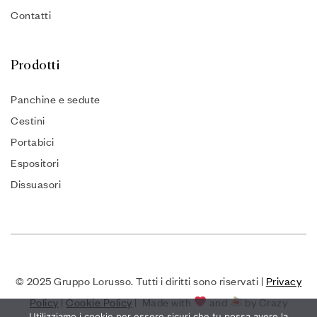
Contatti
Prodotti
Panchine e sedute
Cestini
Portabici
Espositori
Dissuasori
© 2025 Gruppo Lorusso. Tutti i diritti sono riservati |
Privacy
Policy
|
Cookie Policy
| Made with
and
by Crazy
Utilizziamo i cookie per essere sicuri che tu possa avere la