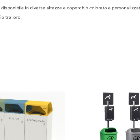
o disponibile in diverse altezze e coperchio colorato e personalizzat
o tra loro.
lla Lista desideri
Aggiungi alla Lista desideri
Compare
o
Leggi tutto