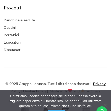
Prodotti
Panchine e sedute
Cestini
Portabici
Espositori
Dissuasori
© 2025 Gruppo Lorusso. Tutti i diritti sono riservati |
Privacy
Policy
|
Cookie Policy
| Made with
and
by Crazy
Utilizziamo i cookie per essere sicuri che tu possa avere la
Bristles
migliore esperienza sul nostro sito. Se continui ad utilizzare
questo sito noi assumiamo che tu ne sia felice.