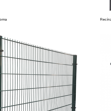
Roma
Recinz
Agg
Co
Leg