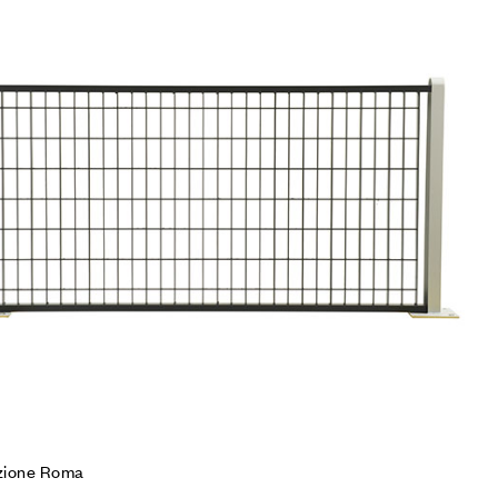
mpare
gi tutto
zione Roma