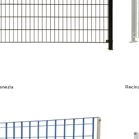
enezia
Recinz
Agg
Co