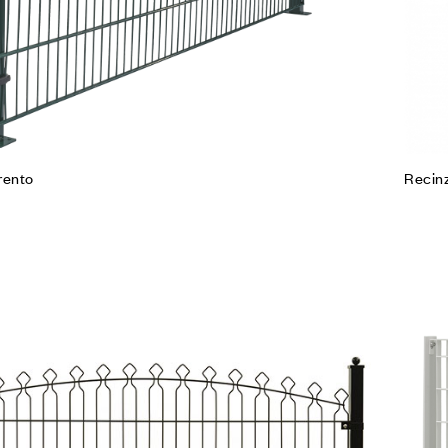
rento
Recinz
Agg
Co
Leg