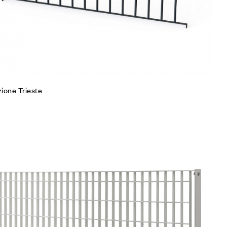
ione Trieste
iungi alla Lista desideri
mpare
gi tutto