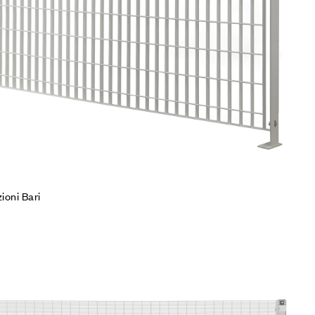
ioni Bari
iungi alla Lista desideri
mpare