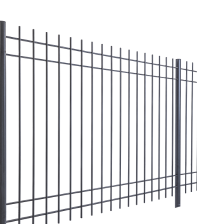
iungi alla Lista desideri
mpare
gi tutto