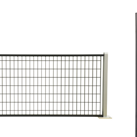
Agg
Co
Leg