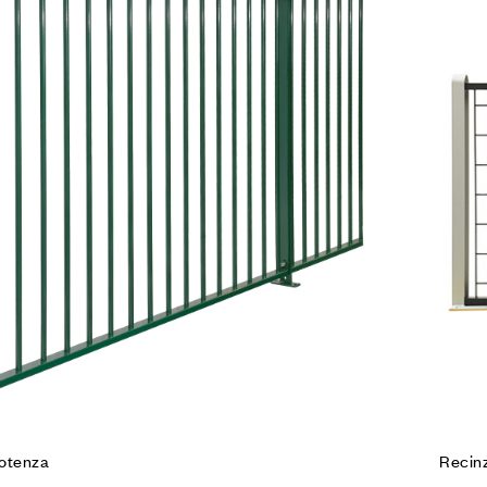
Co
Leg
otenza
Recin