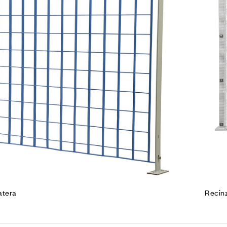
Leg
atera
Recinz