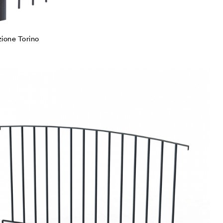
ione Torino
iungi alla Lista desideri
mpare
gi tutto