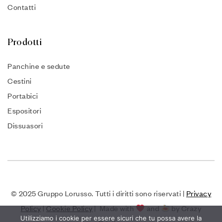
Contatti
Prodotti
Panchine e sedute
Cestini
Portabici
Espositori
Dissuasori
© 2025 Gruppo Lorusso. Tutti i diritti sono riservati |
Privacy
Policy
|
Cookie Policy
| Made with
and
by Crazy
Utilizziamo i cookie per essere sicuri che tu possa avere la