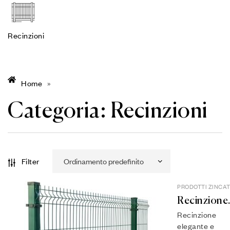
Recinzioni
Home
»
Categoria:
Recinzioni
Filter
PRODOTTI ZINCAT
RECINZIONI
Recinzione
Ancona
Recinzione
elegante e