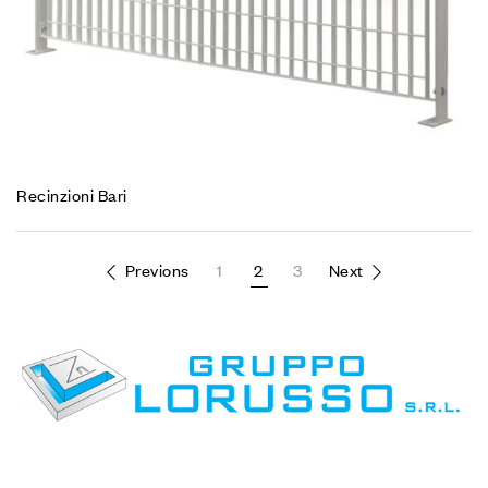
Recinzioni Bari
Previons
1
2
3
Next