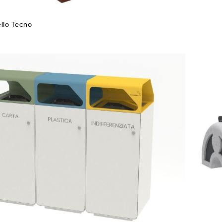
ello Tecno
Agg
Co
Leg