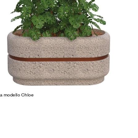
mpare
gi tutto
ra modello Chloe