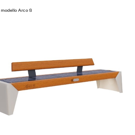
 modello Arco S
iungi alla Lista desideri
mpare
gi tutto