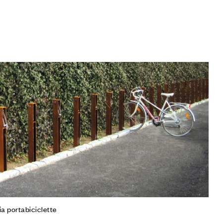
iungi alla Lista desideri
mpare
gi tutto
a portabiciclette