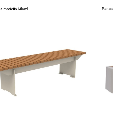
Panca
ca modello Miami
Agg
Co
Leg