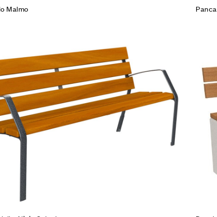
lo Malmo
Panca 
Agg
Co
Leg