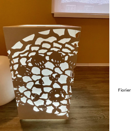
Co
Leg
Fiorie