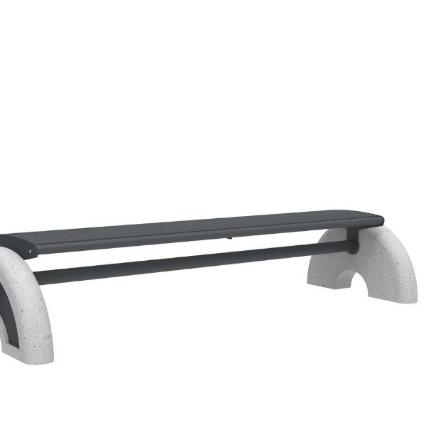
iungi alla Lista desideri
mpare
gi tutto