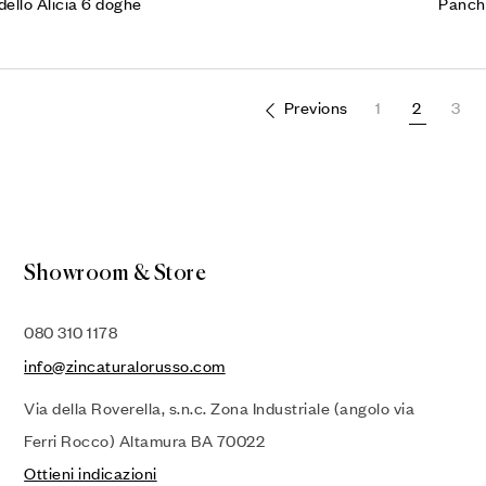
ello Alicia 6 doghe
Panch
Previons
1
2
3
Showroom & Store
080 310 1178
info@zincaturalorusso.com
Via della Roverella, s.n.c. Zona Industriale (angolo via
Ferri Rocco) Altamura BA 70022
Ottieni indicazioni