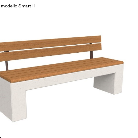
modello Smart II
iungi alla Lista desideri
mpare
gi tutto