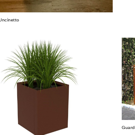
 Uncinetto
Agg
Co
Leg
Guardi