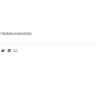
:
Sedute e panchine
Facebook
Twitter
Linkedin
Email