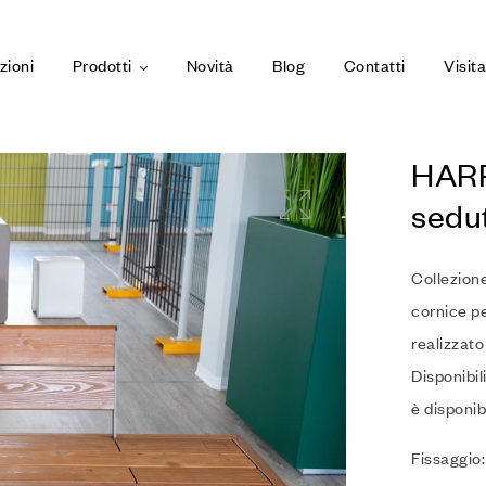
zioni
Prodotti
Novità
Blog
Contatti
Visit
HARR
sedu
Collezione
cornice pe
realizzato
Disponibil
è disponib
Fissaggio: