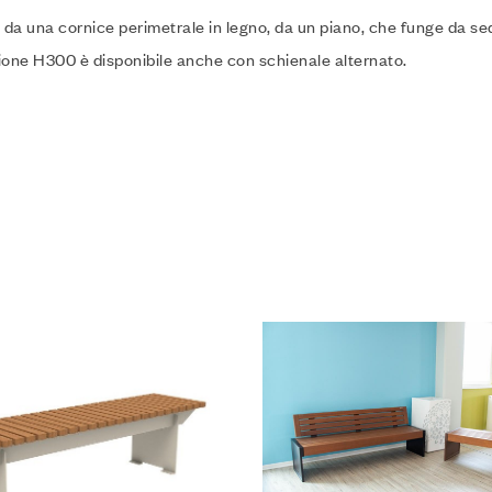
 da una cornice perimetrale in legno, da un piano, che funge da sedut
sione H300 è disponibile anche con schienale alternato.
lla Lista desideri
Aggiungi alla Lista desideri
Compare
o
Leggi tutto